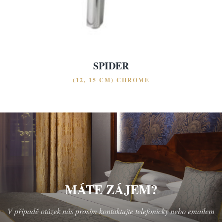
SPIDER
(12, 15 CM) CHROME
MÁTE ZÁJEM?
V případě otázek nás prosím kontaktujte telefonicky nebo emailem