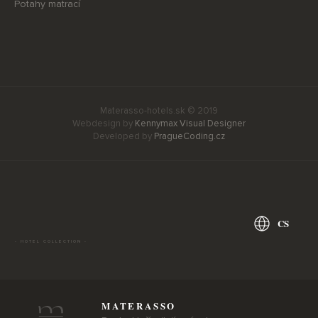
Potahy matrací
Materasso-hotels.sk © 2019
Webdesign by
Kennymax Visual Designer
Developed by
PragueCoding.cz
CS
- HOTEL COLLECTION -
MATERASSO