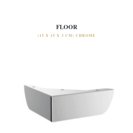
FLOOR
(15 X 15 X 3 CM) CHROME
VYBERTE TŘÍDU
VYBERTE TŘÍDU
BOXSPRINGŮ
MATRACÍ
LUXURY
LUXURY
BUSINESS
BUSINESS