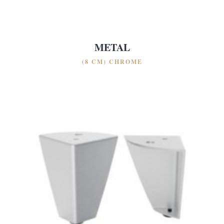
STANDARD
STANDARD
ECONOMY
ECONOMY
METAL
(8 CM) CHROME