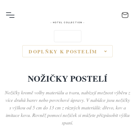
- HOTEL COLLECTION -
DOPLŇKY K POSTELÍM
NOŽIČKY POSTELÍ
Nožičky kromě volby materiálu a tvaru, nabízejí možnost výběru z
více druhů barev nebo povrchové úpravy. V nabídce jsou nožičky
s výškou od 5 cm do 13 cm z různých materiálů: dřevo, kov a
imitace kovu. Rovněž pomocí nožiček si můžete přizpůsobit výšku
spaní.