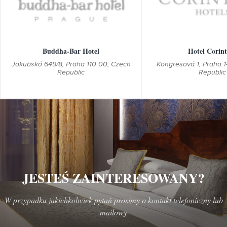
STANDARD
STANDARD
ECONOMY
ECONOMY
Buddha-Bar Hotel
Hotel Corint
Jakubská 649/8, Praha 110 00, Czech
Kongresová 1, Praha 
Republic
Republic
JESTEŚ ZAINTERESOWANY?
W przypadku jakichkolwiek pytań prosimy o kontakt telefoniczny lub
mailowy