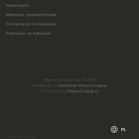
hotelowych
Materace nawierzchniowe
Ochraniacze na materace
Pokrowce na materace
Materasso-hotels.sk © 2019
Webdesign by
Kennymax Visual Designer
Developed by
PragueCoding.cz
PL
- HOTEL COLLECTION -