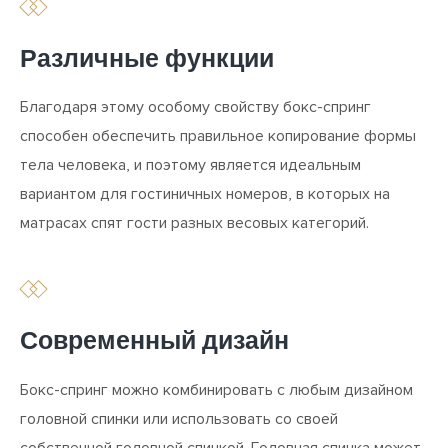
Различные функции
Благодаря этому особому свойству бокс-спринг
способен обеспечить правильное копирование формы
тела человека, и поэтому является идеальным
вариантом для гостиничных номеров, в которых на
матрасах спят гости разных весовых категорий.
ВЫБЕРИТЕ КАТЕГОРИИ
ВЫБЕРИТЕ КАТЕГОРИИ
БОКС-СПРИНГ
МАТРАС
Современный дизайн
Бокс-спринг можно комбинировать с любым дизайном
LUXURY
LUXURY
BUSINESS
BUSINESS
головной спинки или использовать со своей
собственной головной спинкой. Головная спинка может