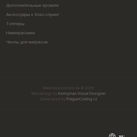
Дополнительные кровати ​
Аксессуары к бокс-спринг
Топперы
Наматрасники
Чехлы для матрасов
Materasso-hotels.sk © 2019
Webdesign by
Kennymax Visual Designer
Developed by
PragueCoding.cz
RU