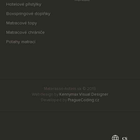
Hotelové přistýlky
Boxspringové doplňky
Matracové topy
Matracové chrániče
Potahy matrací
Materasso-hotels.sk © 2019
Webdesign by
Kennymax Visual Designer
Developed by
PragueCoding.cz
CS