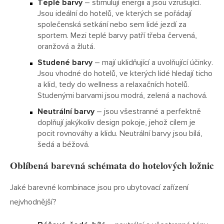
Teplé barvy
– stimulují energii a jsou vzrušující.
Jsou ideální do hotelů, ve kterých se pořádají
společenská setkání nebo sem lidé jezdí za
sportem. Mezi teplé barvy patří třeba červená,
oranžová a žlutá.
Studené barvy
– mají uklidňující a uvolňující účinky.
Jsou vhodné do hotelů, ve kterých lidé hledají ticho
a klid, tedy do wellness a relaxačních hotelů.
Studenými barvami jsou modrá, zelená a nachová.
Neutrální barvy
– jsou všestranné a perfektně
doplňují jakýkoliv design pokoje, jehož cílem je
pocit rovnováhy a klidu. Neutrální barvy jsou bílá,
šedá a béžová.
Oblíbená barevná schémata do hotelových ložnic
Jaké barevné kombinace jsou pro ubytovací zařízení
nejvhodnější?