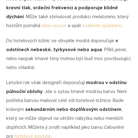
krevní tlak, srdeční frekvenci a podporuje klidné
dýchání
. Může také stimulovat produkci melatoninu, který
hostům pomáhá
lépe usnout
a spát
kvalitním spánkem
.
Do hotelových ložnic se obvykle modrá doporučuje
v
odstínech nebeské, tyrkysové nebo aqua
. Příliš jasné,
nebo naopak tmavé tóny mohou být buď moc povzbuzující,
nebo chladné.
Letošní rok však designéři doporučují
modrou v odstínu
půlnoční oblohy
. Jde o sytou tmavě modrou barvu. Není
potřeba barvou malovat celé zdi hotelové ložnice. Bude
krásným
sekundárním nebo doplňkovým odstínem
,
který se může objevit na větším nábytku nebo menších
doplňcích. Můžete ji zvolit například jako barvu čalounění
pro
hotelové postele
.