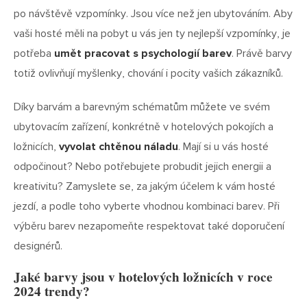
po návštěvě vzpomínky. Jsou více než jen ubytováním. Aby
vaši hosté měli na pobyt u vás jen ty nejlepší vzpomínky, je
potřeba
umět pracovat s psychologií barev
. Právě barvy
totiž ovlivňují myšlenky, chování i pocity vašich zákazníků.
Díky barvám a barevným schématům můžete ve svém
ubytovacím zařízení, konkrétně v hotelových pokojích a
ložnicích,
vyvolat chtěnou náladu
. Mají si u vás hosté
odpočinout? Nebo potřebujete probudit jejich energii a
kreativitu? Zamyslete se, za jakým účelem k vám hosté
jezdí, a podle toho vyberte vhodnou kombinaci barev. Při
výběru barev nezapomeňte respektovat také doporučení
designérů.
Jaké barvy jsou v hotelových ložnicích v roce
2024 trendy?