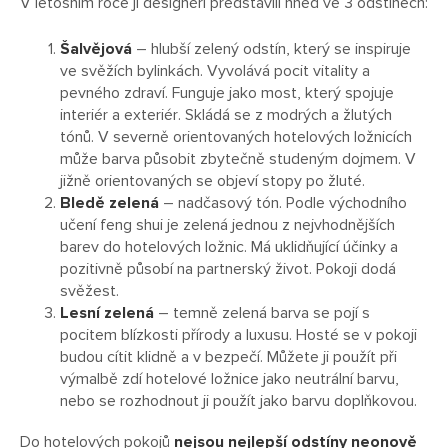
V letošním roce ji designéři představili hned ve 3 odstínech:
Šalvějová
– hlubší zelený odstín, který se inspiruje
ve svěžích bylinkách. Vyvolává pocit vitality a
pevného zdraví. Funguje jako most, který spojuje
interiér a exteriér. Skládá se z modrých a žlutých
tónů. V severně orientovaných hotelových ložnicích
může barva působit zbytečně studeným dojmem. V
jižně orientovaných se objeví stopy po žluté.
Bledě zelená
– nadčasový tón. Podle východního
učení feng shui je zelená jednou z nejvhodnějších
barev do hotelových ložnic. Má uklidňující účinky a
pozitivně působí na partnerský život. Pokoji dodá
svěžest.
Lesní zelená
– temně zelená barva se pojí s
pocitem blízkosti přírody a luxusu. Hosté se v pokoji
budou cítit klidně a v bezpečí. Můžete ji použít při
výmalbě zdí hotelové ložnice jako neutrální barvu,
nebo se rozhodnout ji použít jako barvu doplňkovou.
Do hotelových pokojů
nejsou nejlepší odstíny neonově