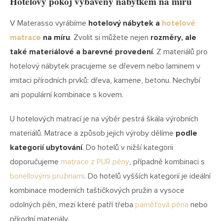
Hotelový pokoj vybavený nábytkem na míru
V Materasso vyrábíme
hotelový nábytek a
hotelové
matrace
na míru
. Zvolit si můžete nejen
rozměry, ale
také materiálové a barevné provedení
. Z materiálů pro
hotelový nábytek pracujeme se dřevem nebo laminem v
imitaci přírodních prvků: dřeva, kamene, betonu. Nechybí
ani populární kombinace s kovem.
U hotelových matrací je na výběr pestrá škála výrobních
materiálů. Matrace a způsob jejich výroby dělíme
podle
kategorií ubytování
. Do hotelů v nižší kategorii
doporučujeme
matrace z PUR pěny
, případně kombinaci s
bonellovými pružinami
. Do hotelů vyšších kategorií je ideální
kombinace moderních taštičkových pružin a vysoce
odolných pěn, mezi které patří třeba
paměťová pěna
nebo
přírodní materiály.