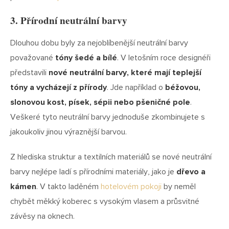
3. Přírodní neutrální barvy
Dlouhou dobu byly za nejoblíbenější neutrální barvy
považované
tóny šedé a bílé
. V letošním roce designéři
představili
nové neutrální barvy, které mají teplejší
tóny a vycházejí z přírody
. Jde například o
béžovou,
slonovou kost, písek, sépii nebo pšeničné pole
.
Veškeré tyto neutrální barvy jednoduše zkombinujete s
jakoukoliv jinou výraznější barvou.
Z hlediska struktur a textilních materiálů se nové neutrální
barvy nejlépe ladí s přírodními materiály, jako je
dřevo a
kámen
. V takto laděném
hotelovém pokoji
by neměl
chybět měkký koberec s vysokým vlasem a průsvitné
závěsy na oknech.