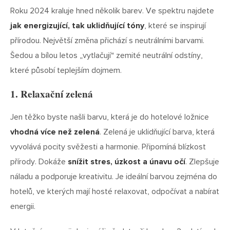
Roku 2024 kraluje hned několik barev. Ve spektru najdete
jak energizující, tak uklidňující tóny
, které se inspirují
přírodou. Největší změna přichází s neutrálními barvami.
Šedou a bílou letos „vytlačují“ zemité neutrální odstíny,
které působí teplejším dojmem.
1. Relaxační zelená
Jen těžko byste našli barvu, která je do hotelové ložnice
vhodná více než zelená
. Zelená je uklidňující barva, která
vyvolává pocity svěžesti a harmonie. Připomíná blízkost
přírody. Dokáže
snížit stres, úzkost a únavu očí
. Zlepšuje
náladu a podporuje kreativitu. Je ideální barvou zejména do
hotelů, ve kterých mají hosté relaxovat, odpočívat a nabírat
energii.