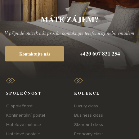
MÁTE ZÁJEM?
V případě otázek nás prosím kontaktujte telefonicky nebo emailem
+420 607 831 254
Kontaktujte nás
SPOLEČNOST
KOLEKCE
O společnosti
Luxury class
Kontinentální postel
Business class
Hotelové matrace
Standard class
Hotelové postele
Economy class