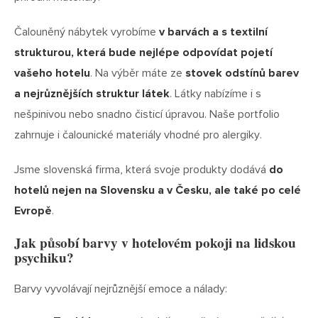
Čalouněný nábytek vyrobíme
v barvách a s textilní
strukturou, která bude nejlépe odpovídat pojetí
vašeho hotelu
. Na výběr máte ze
stovek odstínů barev
a nejrůznějších struktur látek
. Látky nabízíme i s
nešpinivou nebo snadno čisticí úpravou. Naše portfolio
zahrnuje i čalounické materiály vhodné pro alergiky.
Jsme slovenská firma, která svoje produkty dodává
do
hotelů nejen na Slovensku a v Česku, ale také po celé
Evropě
.
Jak působí barvy v hotelovém pokoji na lidskou
psychiku?
Barvy vyvolávají nejrůznější emoce a nálady: