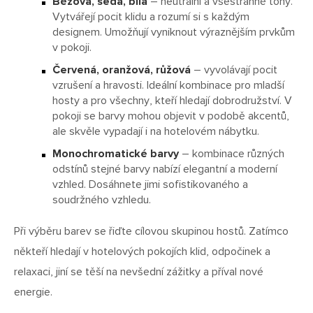
Béžová, šedá, bílá
– neutrální a všestranné tóny.
Vytvářejí pocit klidu a rozumí si s každým
designem. Umožňují vyniknout výraznějším prvkům
v pokoji.
Červená, oranžová, růžová
– vyvolávají pocit
vzrušení a hravosti. Ideální kombinace pro mladší
hosty a pro všechny, kteří hledají dobrodružství. V
pokoji se barvy mohou objevit v podobě akcentů,
ale skvěle vypadají i na hotelovém nábytku.
Monochromatické barvy
– kombinace různých
odstínů stejné barvy nabízí elegantní a moderní
vzhled. Dosáhnete jimi sofistikovaného a
soudržného vzhledu.
Při výběru barev se řiďte cílovou skupinou hostů. Zatímco
někteří hledají v hotelových pokojích klid, odpočinek a
relaxaci, jiní se těší na nevšední zážitky a příval nové
energie.