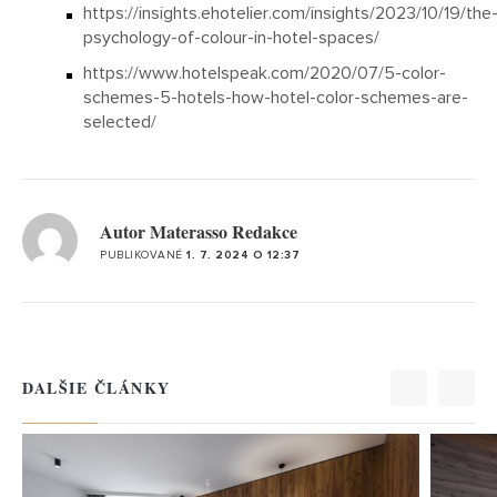
https://insights.ehotelier.com/insights/2023/10/19/the
psychology-of-colour-in-hotel-spaces/
https://www.hotelspeak.com/2020/07/5-color-
VYBERTE TŘÍDU
VYBERTE TŘÍDU
schemes-5-hotels-how-hotel-color-schemes-are-
BOXSPRINGŮ
MATRACÍ
selected/
Autor Materasso Redakce
PUBLIKOVANÉ
1. 7. 2024 O 12:37
LUXURY
LUXURY
BUSI
BUSI
DALŠIE ČLÁNKY
STANDARD
STANDARD
ECO
ECO