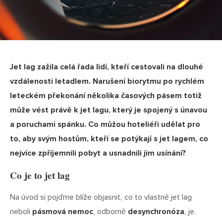
Jet lag zažila celá řada lidí, kteří cestovali na dlouhé
vzdálenosti letadlem. Narušení biorytmu po rychlém
leteckém překonání několika časových pásem totiž
může vést právě k jet lagu, který je spojený s únavou
a poruchami spánku. Co můžou hoteliéři udělat pro
to, aby svým hostům, kteří se potýkají s jet lagem, co
nejvíce zpříjemnili pobyt a usnadnili jim usínání?
Co je to jet lag
Na úvod si pojďme blíže objasnit, co to vlastně jet lag
neboli
pásmová nemoc
, odborně
desynchronóza
, je.