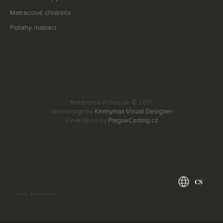
Matracové chrániče
Potahy matrací
Materasso-hotels.sk © 2019
Webdesign by
Kennymax Visual Designer
Developed by
PragueCoding.cz
CS
- HOTEL COLLECTION -