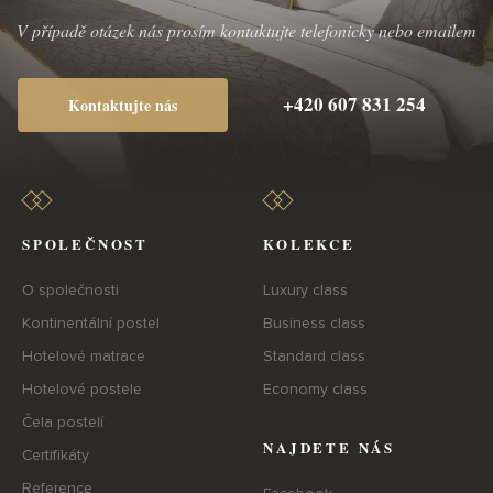
V případě otázek nás prosím kontaktujte telefonicky nebo emailem
+420 607 831 254
Kontaktujte nás
SPOLEČNOST
KOLEKCE
O společnosti
Luxury class
Kontinentální postel
Business class
Hotelové matrace
Standard class
Hotelové postele
Economy class
Čela postelí
NAJDETE NÁS
Certifikáty
Reference