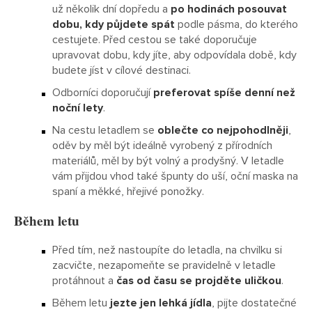
už několik dní dopředu a
po hodinách posouvat
dobu, kdy půjdete spát
podle pásma, do kterého
cestujete. Před cestou se také doporučuje
upravovat dobu, kdy jíte, aby odpovídala době, kdy
budete jíst v cílové destinaci.
Odborníci doporučují
preferovat spíše denní než
noční lety
.
Na cestu letadlem se
oblečte co nejpohodlněji
,
oděv by měl být ideálně vyrobený z přírodních
materiálů, měl by být volný a prodyšný. V letadle
vám přijdou vhod také špunty do uší, oční maska na
spaní a měkké, hřejivé ponožky.
Během letu
Před tím, než nastoupíte do letadla, na chvilku si
zacvičte, nezapomeňte se pravidelně v letadle
protáhnout a
čas od času se projděte uličkou
.
Během letu
jezte jen lehká jídla
, pijte dostatečné