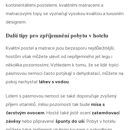
kontinentálními postelemi, kvalitními matracemi a
matracovými topy se vyznačují vysokou kvalitou a luxusním
designem.
Další tipy pro zpříjemnění pobytu v hotelu
Kvalitní postel a matrace jsou bezesporu nejdůležitější,
hostům však můžete ulevit od nepříjemného jet legu i
několika pozornostmi. Vzhledem k tomu, že se lidé trpící
pásmovou nemocí často potýkají s dehydratací, můžete na
pokoj nachystat
láhev s vodou
.
Lidem s pásmovou nemocí se také doporučuje zvýšený
příjem vitamínů, milou pozorností tak bude
mísa s
čerstvým ovocem
. Hosté také jistě ocení
zatemňovací
závěsy
nebo připravené
špunty do uší
. Pobyt v hotelu
můžete také zpříjemnit útulným koutem s pohodlným