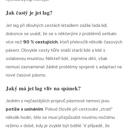
Jak častý je jet lag?
Jet lag při dlouhých cestách letadlem zažila řada lidí,
dokonce se uvádí, že se s některými z problémů setkalo
více než
90 % cestujících
, kteří překročili několik časových
pásem. Obvykle cesty hůře snáší starší lidé a lidé s
oslabenou imunitou. Někteří lidé, zejména děti, však
nemusí zaznamenat žádné problémy spojené s adaptací na
nové časové pásmo.
Jaký má jet lag vliv na spánek?
Jedním z nejčastějších projevů pásmové nemoci jsou
potíže s usínáním
. Pokud člověk při cestování „ztratí“
několik hodin, tělo se musí přizpůsobit novému nočnímu
režimu v době, kdy je zvyklé být bdělé. V případě, že