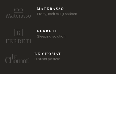
MATERASSO
Pro ty, kteří milují spánek
FERRETI
Sleeping solution
LE CHOMAT
Luxusní postele