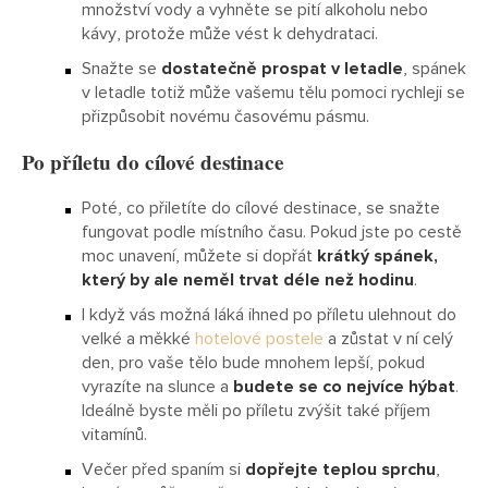
množství vody a vyhněte se pití alkoholu nebo
kávy, protože může vést k dehydrataci.
Snažte se
dostatečně prospat v letadle
, spánek
v letadle totiž může vašemu tělu pomoci rychleji se
přizpůsobit novému časovému pásmu.
Po příletu do cílové destinace
Poté, co přiletíte do cílové destinace, se snažte
fungovat podle místního času. Pokud jste po cestě
moc unavení, můžete si dopřát
krátký spánek,
který by ale neměl trvat déle než hodinu
.
I když vás možná láká ihned po příletu ulehnout do
velké a měkké
hotelové postele
a zůstat v ní celý
den, pro vaše tělo bude mnohem lepší, pokud
vyrazíte na slunce a
budete se co nejvíce hýbat
.
Ideálně byste měli po příletu zvýšit také příjem
vitamínů.
Večer před spaním si
dopřejte teplou sprchu
,