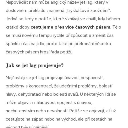
Napovědět nám může anglický název jet lag, který v
doslovném překladu znamená „tryskáčové zpoždění“.
Jedná se tedy o potíže, které vznikají ve chvíli, kdy během
krátké doby
cestujeme přes více časových pásem
. Tělo
se musí novému tempu rychle přizpůsobit a změnit čas
spánku i čas na jídlo, proto také při překonání několika
časových pásem hrozí řada potíží.
Jak se jet lag projevuje?
Nejčastěji se jet lag projevuje únavou, nespavostí,
problémy s koncentrací, žaludečními problémy, bolestí
hlavy, dehydratací nebo bolestí svalů. U některých lidí se
může objevit i náladovost spojená s únavou,
nechutenstvím nebo nevolností. Potíže se objevují, ať už
cestujete na západ nebo na východ, ale při cestách na
východ bývají mírnější.