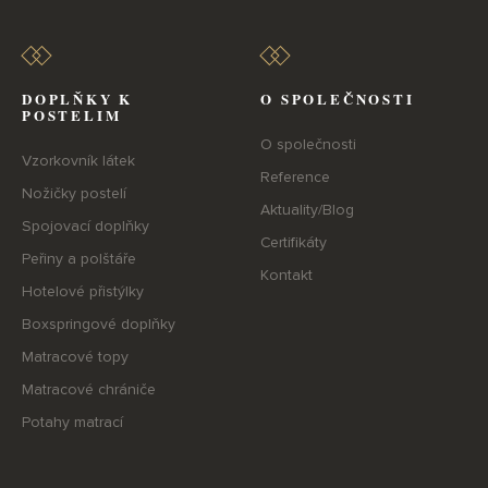
DOPLŇKY K
O SPOLEČNOSTI
POSTELIM
O společnosti
Vzorkovník látek
Reference
Nožičky postelí
Aktuality/Blog
Spojovací doplňky
Certifikáty
Peřiny a polštáře
Kontakt
Hotelové přistýlky
Boxspringové doplňky
Matracové topy
Matracové chrániče
Potahy matrací