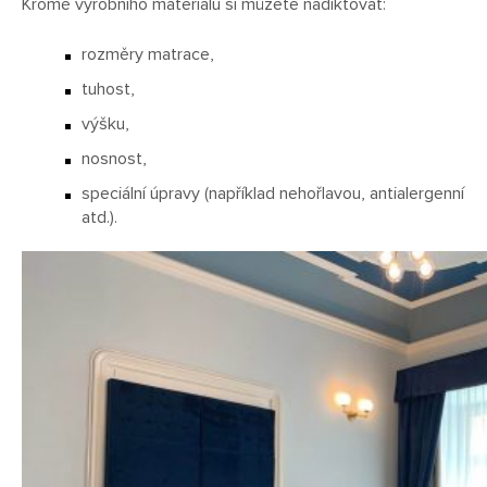
Kromě výrobního materiálu si můžete nadiktovat:
rozměry matrace,
tuhost,
výšku,
nosnost,
speciální úpravy (například nehořlavou, antialergenní
atd.).