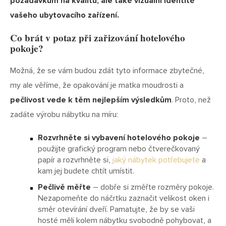
požadavkům na kvalitu, ale také vizuální identitě
vašeho ubytovacího zařízení.
Co brát v potaz při zařizování hotelového
pokoje?
Možná, že se vám budou zdát tyto informace zbytečné,
my ale věříme, že opakování je matka moudrosti a
pečlivost vede k těm nejlepším výsledkům
. Proto, než
zadáte výrobu nábytku na míru:
Rozvrhněte si vybavení hotelového pokoje
–
použijte grafický program nebo čtverečkovaný
papír a rozvrhněte si,
jaký nábytek potřebujete
a
kam jej budete chtít umístit.
Pečlivě měřte
– dobře si změřte rozměry pokoje.
Nezapomeňte do náčrtku zaznačit velikost oken i
směr otevírání dveří. Pamatujte, že by se vaši
hosté měli kolem nábytku svobodně pohybovat, a