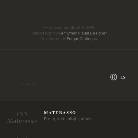
Materasso-hotels.sk © 2019
Webdesign by
Kennymax Visual Designer
Developed by
PragueCoding.cz
CS
- HOTEL COLLECTION -
MATERASSO
Pro ty, kteří milují spánek