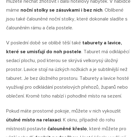
můžete nechat zhotovit i další hotelový nábytek. V nabídce
máme
noční stolky se zásuvkami i bez nich
. Oblíbené
jsou také čalouněné noční stolky, které dokonale sladíte s
čalouněním rámu a čela postele.
V poslední době se oblibě těší také
taburety a lavice,
které se umisťují do noh postele
. Taburet má odklápěcí
sedací plochu, pod kterou se skrývá velkorysý úložný
prostor. Lavice stojí na úzkých nožkách a je subtilnější než
taburet. Je bez úložného prostoru. Taburety a lavice hosté
využívají pro odkládání postelových přehozů, županů nebo
oblečení. Kromě toho nabízí i pohodlné místo na sezení.
Pokud máte prostorné pokoje, můžete v nich vykouzlit
útulné místo na relaxaci
. K oknu, případně do rohu
místnosti postavte
čalouněné křeslo
, které můžete pro