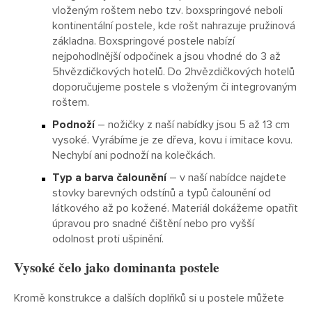
vloženým roštem nebo tzv. boxspringové neboli
kontinentální postele, kde rošt nahrazuje pružinová
základna. Boxspringové postele nabízí
nejpohodlnější odpočinek a jsou vhodné do 3 až
5hvězdičkových hotelů. Do 2hvězdičkových hotelů
doporučujeme postele s vloženým či integrovaným
roštem.
Podnoží
– nožičky z naší nabídky jsou 5 až 13 cm
vysoké. Vyrábíme je ze dřeva, kovu i imitace kovu.
Nechybí ani podnoží na kolečkách.
Typ a barva čalounění
– v naší nabídce najdete
stovky barevných odstínů a typů čalounění od
látkového až po kožené. Materiál dokážeme opatřit
úpravou pro snadné čištění nebo pro vyšší
odolnost proti ušpinění.
Vysoké čelo jako dominanta postele
Kromě konstrukce a dalších doplňků si u postele můžete