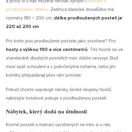
a proto si u nás můžete nechat vyrobit i
postele s
prodlouženou délkou
. Zatímco klasické dvoulůžko má
rozměry 180 × 200 cm,
délka prodloužených postelí je
220 až 230 cm
.
Pro koho jsou prodloužené postele jako stvořené? Pro
hosty s výškou 190 a více centimetrů
. Tito hosté se ve
standardně dlouhých postelích moc dobře nevyspí. Buď
musí spát schoulení a s pokrčenýma nohama, nebo jim
kotníky přepadávají přes rám postele.
Pokud chcete uspokojit nároky široké skupiny hostů,
nabízejte hotelové pokoje s prodlouženou postelí.
Nábytek, který dodá na útulnosti
Kromě postelí a matrací vyrobených na míru si u nás