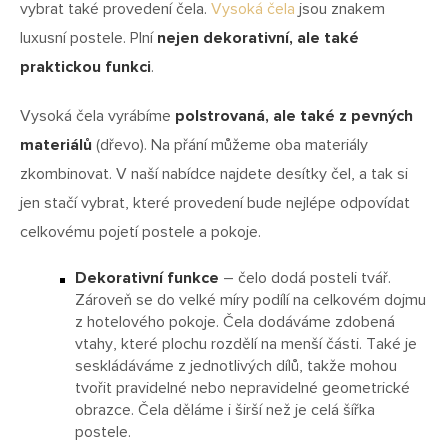
vybrat také provedení čela.
Vysoká čela
jsou znakem
luxusní postele. Plní
nejen dekorativní, ale také
praktickou funkci
.
Vysoká čela vyrábíme
polstrovaná, ale také z pevných
materiálů
(dřevo). Na přání můžeme oba materiály
zkombinovat. V naší nabídce najdete desítky čel, a tak si
jen stačí vybrat, které provedení bude nejlépe odpovídat
celkovému pojetí postele a pokoje.
Dekorativní funkce
– čelo dodá posteli tvář.
Zároveň se do velké míry podílí na celkovém dojmu
z hotelového pokoje. Čela dodáváme zdobená
vtahy, které plochu rozdělí na menší části. Také je
seskládáváme z jednotlivých dílů, takže mohou
tvořit pravidelné nebo nepravidelné geometrické
obrazce. Čela děláme i širší než je celá šířka
postele.