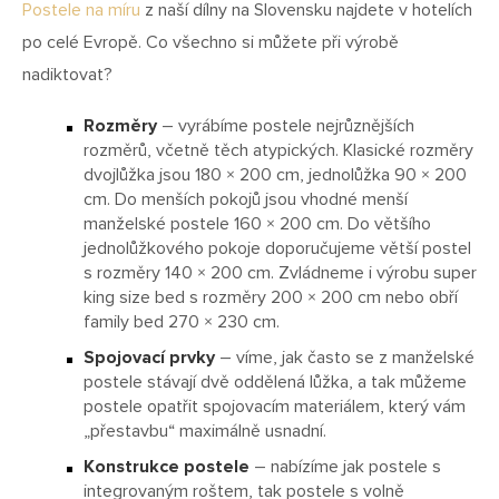
Postele na míru
z naší dílny na Slovensku najdete v hotelích
po celé Evropě. Co všechno si můžete při výrobě
nadiktovat?
Rozměry
– vyrábíme postele nejrůznějších
rozměrů, včetně těch atypických. Klasické rozměry
dvojlůžka jsou 180 × 200 cm, jednolůžka 90 × 200
cm. Do menších pokojů jsou vhodné menší
manželské postele 160 × 200 cm. Do většího
jednolůžkového pokoje doporučujeme větší postel
s rozměry 140 × 200 cm. Zvládneme i výrobu super
king size bed s rozměry 200 × 200 cm nebo obří
family bed 270 × 230 cm.
Spojovací prvky
– víme, jak často se z manželské
postele stávají dvě oddělená lůžka, a tak můžeme
postele opatřit spojovacím materiálem, který vám
„přestavbu“ maximálně usnadní.
Konstrukce postele
– nabízíme jak postele s
integrovaným roštem, tak postele s volně