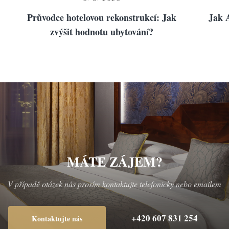
Průvodce hotelovou rekonstrukcí: Jak
Jak A
zvýšit hodnotu ubytování?
MÁTE ZÁJEM?
V případě otázek nás prosím kontaktujte telefonicky nebo emailem
+420 607 831 254
Kontaktujte nás