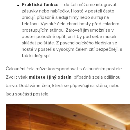
Praktická funkce
– do čel můžeme integrovat
zásuvky nebo nabíječky. Hosté v posteli často
pracují, případně sledují filmy nebo surfují na
telefonu. Vysoké čelo chrání hosty před chladem
prostupujícím stěnou. Zároveň jim umožní se v
posteli pohodlně opřít, aniž by pod sebe museli
skládat polštáře. Z psychologického hlediska se
hosté v posteli s vysokým čelem cítí bezpečněji, a
tak klidněji spí.
Čalounění čela může korespondovat s čalouněním postele.
Zvolit však
můžete i jiný odstín
, případně zcela odlišnou
barvu. Dodáváme čela, která se připevňují na stěnu, nebo
jsou součástí postele.