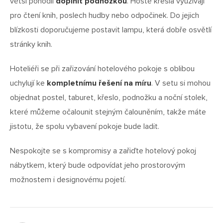
větší pohodlí
doplnit podnožkou
. Hosté křesla využívají
pro čtení knih, poslech hudby nebo odpočinek. Do jejich
blízkosti doporučujeme postavit lampu, která dobře osvětlí
stránky knih.
Hoteliéři se při zařizování hotelového pokoje s oblibou
uchylují ke
kompletnímu řešení na míru
. V setu si mohou
objednat postel, taburet, křeslo, podnožku a noční stolek,
které můžeme očalounit stejným čalouněním, takže máte
jistotu, že spolu vybavení pokoje bude ladit.
VYBERTE TŘÍDU
VYBERTE TŘÍDU
BOXSPRINGŮ
MATRACÍ
Nespokojte se s kompromisy a zařiďte hotelový pokoj
nábytkem, který bude odpovídat jeho prostorovým
možnostem i designovému pojetí.