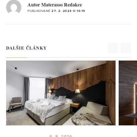
LUXURY
LUXURY
BUSI
BUSI
Autor Materasso Redakce
PUBLIKOVANÉ
27. 2. 2024 O 16:19
STANDARD
STANDARD
ECO
ECO
DALŠIE ČLÁNKY
6. 8. 2026