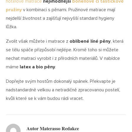
hotelové matrace
nejvhodnější
bonellové či taštičkové
pružiny
v kombinaci s pěnami. Pružinové matrace mají
nejdelší životnost a zajišťují nejvyšší standard hygieny
lůžka.
Zvolit však můžete i matrace z
oblíbené líné pěny
, která
se tělu spáče přizpůsobí nejlépe. Kromě toho si můžete
nechat matraci vyrobit i z přírodních materiálů. V nabídce
máme
latex a bio pěny
.
Dopřejte svým hostům dokonalý spánek. Překvapte je
nadstandardně velkou a netradičně zpracovanou postelí,
kvůli které se k vám budou rádi vracet.
Autor Materasso Redakce