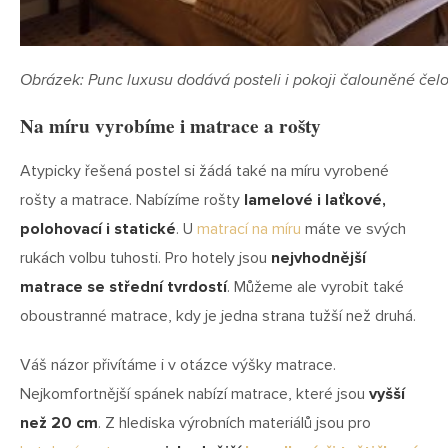
Obrázek: Punc luxusu dodává posteli i pokoji čalouněné čelo
Na míru vyrobíme i matrace a rošty
Atypicky řešená postel si žádá také na míru vyrobené
rošty a matrace. Nabízíme rošty
lamelové i laťkové,
polohovací i statické
. U
matrací na míru
máte ve svých
rukách volbu tuhosti. Pro hotely jsou
nejvhodnější
matrace se střední tvrdostí
. Můžeme ale vyrobit také
oboustranné matrace, kdy je jedna strana tužší než druhá.
Váš názor přivítáme i v otázce výšky matrace.
Nejkomfortnější spánek nabízí matrace, které jsou
vyšší
než 20 cm
. Z hlediska výrobních materiálů jsou pro