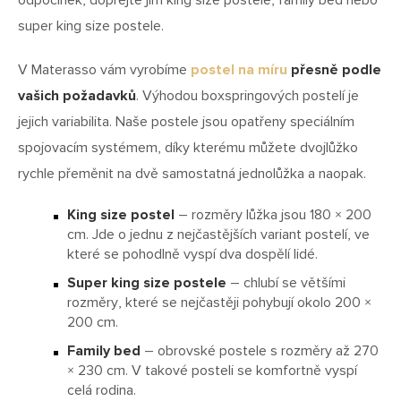
odpočinek, dopřejte jim king size postele, family bed nebo
super king size postele.
V Materasso vám vyrobíme
postel na míru
přesně podle
vašich požadavků
. Výhodou boxspringových postelí je
jejich variabilita. Naše postele jsou opatřeny speciálním
spojovacím systémem, díky kterému můžete dvojlůžko
rychle přeměnit na dvě samostatná jednolůžka a naopak.
King size postel
– rozměry lůžka jsou 180 × 200
cm. Jde o jednu z nejčastějších variant postelí, ve
které se pohodlně vyspí dva dospělí lidé.
Super king size postele
– chlubí se většími
rozměry, které se nejčastěji pohybují okolo 200 ×
200 cm.
Family bed
– obrovské postele s rozměry až 270
× 230 cm. V takové posteli se komfortně vyspí
celá rodina.