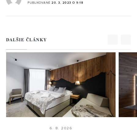
PUBLIKOVANÉ
20. 3. 2023 O 9:18
DALŠIE ČLÁNKY
VYBERTE TŘÍDU
VYBERTE TŘÍDU
BOXSPRINGŮ
MATRACÍ
6. 8. 2026