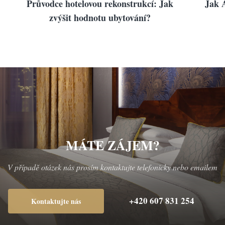
Průvodce hotelovou rekonstrukcí: Jak
Jak A
zvýšit hodnotu ubytování?
LUXURY
LUXURY
BUSI
BUSI
STANDARD
STANDARD
ECO
ECO
MÁTE ZÁJEM?
V případě otázek nás prosím kontaktujte telefonicky nebo emailem
+420 607 831 254
Kontaktujte nás