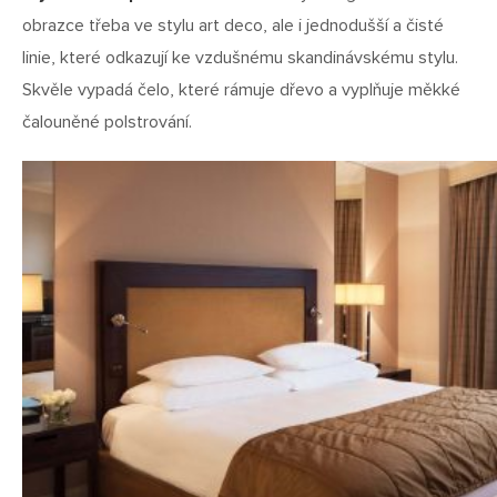
obrazce třeba ve stylu art deco, ale i jednodušší a čisté
linie, které odkazují ke vzdušnému skandinávskému stylu.
Skvěle vypadá čelo, které rámuje dřevo a vyplňuje měkké
čalouněné polstrování.