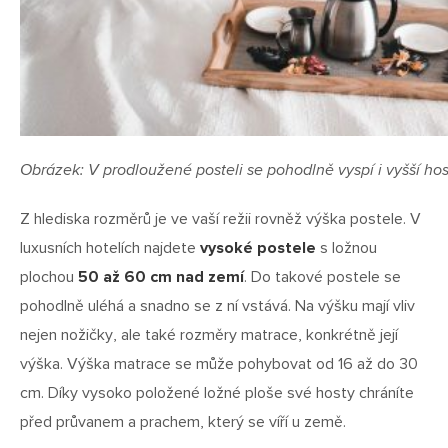
Obrázek: V prodloužené posteli se pohodlně vyspí i vyšší hos
Z hlediska rozměrů je ve vaší režii rovněž výška postele. V
luxusních hotelích najdete
vysoké postele
s ložnou
plochou
50 až 60 cm nad zemí
. Do takové postele se
pohodlně uléhá a snadno se z ní vstává. Na výšku mají vliv
nejen nožičky, ale také rozměry matrace, konkrétně její
výška. Výška matrace se může pohybovat od 16 až do 30
cm. Díky vysoko položené ložné ploše své hosty chráníte
před průvanem a prachem, který se víří u země.