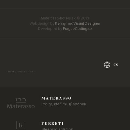
Materasso-hotels.sk © 2019
Webdesign by
Kennymax Visual Designer
Developed by
PragueCoding.cz
CS
- HOTEL COLLECTION -
MATERASSO
Pro ty, kteří milují spánek
FERRETI
Sleeping solution