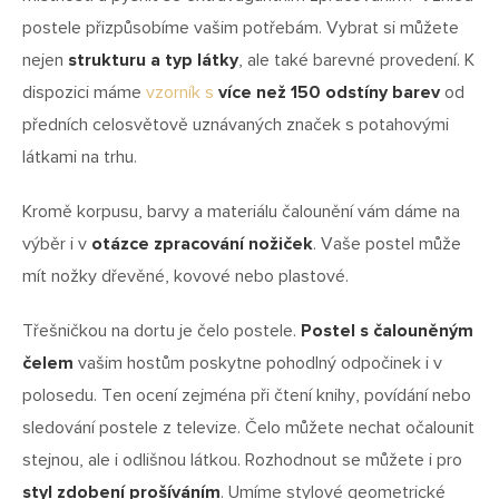
postele přizpůsobíme vašim potřebám. Vybrat si můžete
nejen
strukturu a typ látky
, ale také barevné provedení. K
dispozici máme
vzorník s
více než 150 odstíny barev
od
předních celosvětově uznávaných značek s potahovými
látkami na trhu.
Kromě korpusu, barvy a materiálu čalounění vám dáme na
výběr i v
otázce zpracování nožiček
. Vaše postel může
mít nožky dřevěné, kovové nebo plastové.
Třešničkou na dortu je čelo postele.
Postel s čalouněným
čelem
vašim hostům poskytne pohodlný odpočinek i v
polosedu. Ten ocení zejména při čtení knihy, povídání nebo
sledování postele z televize. Čelo můžete nechat očalounit
stejnou, ale i odlišnou látkou. Rozhodnout se můžete i pro
styl zdobení prošíváním
. Umíme stylové geometrické