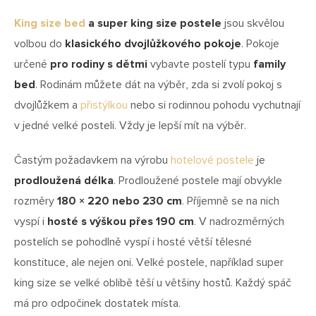
King size bed
a super king size postele
jsou skvělou
volbou do
klasického dvojlůžkového pokoje
. Pokoje
určené
pro rodiny s dětmi
vybavte postelí typu
family
bed
. Rodinám můžete dát na výběr, zda si zvolí pokoj s
dvojlůžkem a
přistýlkou
nebo si rodinnou pohodu vychutnají
v jedné velké posteli. Vždy je lepší mít na výběr.
Častým požadavkem na výrobu
hotelové postele
je
prodloužená délka
. Prodloužené postele mají obvykle
rozměry
180 × 220 nebo 230 cm
. Příjemně se na nich
vyspí i
hosté s výškou přes 190 cm
. V nadrozměrných
postelích se pohodlně vyspí i hosté větší tělesné
konstituce, ale nejen oni. Velké postele, například super
king size se velké oblibě těší u většiny hostů. Každý spáč
má pro odpočinek dostatek místa.