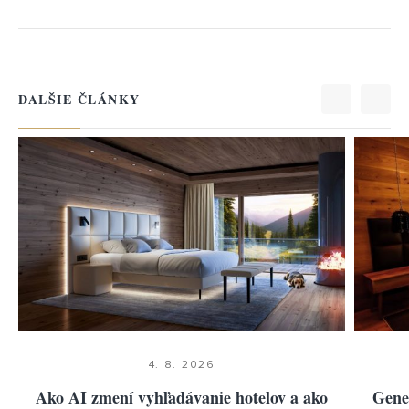
LUXURY
LUXURY
BUSINESS
BUSINESS
DALŠIE ČLÁNKY
STANDARD
STANDARD
ECONOMY
ECONOMY
4. 8. 2026
Ako AI zmení vyhľadávanie hotelov a ako
Gener