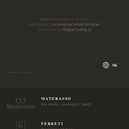
Materasso-hotels.sk © 2019
Webdesign by
Kennymax Visual Designer
Developed by
PragueCoding.cz
SK
- HOTEL COLLECTION -
MATERASSO
Pre chvíle, na ktorých záleží
FERRETI