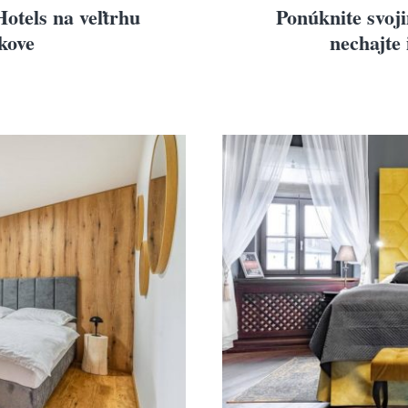
otels na veľtrhu
Ponúknite svoj
kove
nechajte 