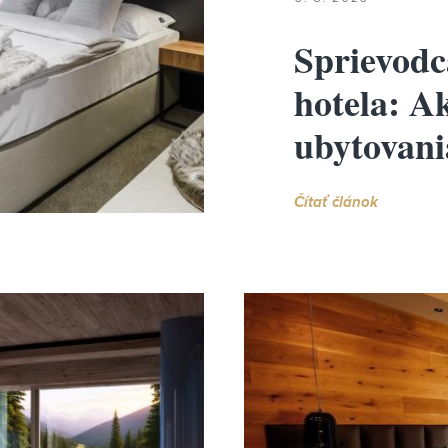
Sprievodc
hotela: A
ubytovani
Čítať článok