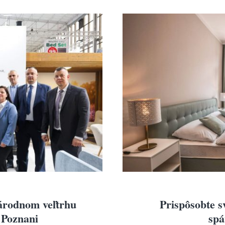
LUXURY
LUXURY
BUSINESS
BUSINESS
STANDARD
STANDARD
ECONOMY
ECONOMY
árodnom veľtrhu
Prispôsobte s
 Poznani
spá