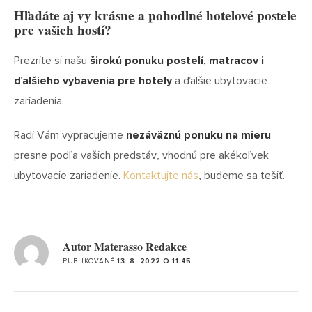
Hľadáte aj vy krásne a pohodlné hotelové postele
pre vašich hostí?
Prezrite si našu
širokú ponuku postelí, matracov i
ďalšieho vybavenia pre hotely
a ďalšie ubytovacie
zariadenia.
Radi Vám vypracujeme
nezáväznú ponuku na mieru
presne podľa vašich predstáv, vhodnú pre akékoľvek
ubytovacie zariadenie.
Kontaktujte nás
, budeme sa tešiť.
VYBERTE TRIEDU
VYBERTE TRIEDU
BOXSPRINGO
MATRACÍ
Autor Materasso Redakce
PUBLIKOVANÉ
13. 8. 2022 O 11:45