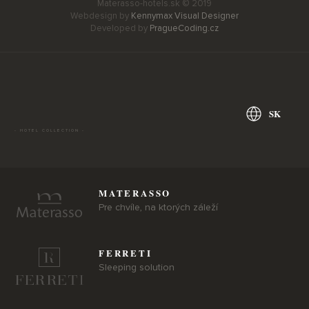
Materasso-hotels.sk © 2019
Webdesign by
Kennymax Visual Designer
Developed by
PragueCoding.cz
SK
- HOTEL COLLECTION -
MATERASSO
Pre chvíle, na ktorých záleží
FERRETI
Sleeping solution