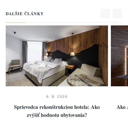
DALŠIE ČLÁNKY
LUXURY
LUXURY
BUSI
BUSI
STANDARD
STANDARD
ECO
ECO
6. 8. 2026
Sprievodca rekonštrukciou hotela: Ako
Ako 
zvýšiť hodnotu ubytovania?