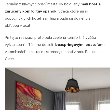
Jedným z hlavných prianí majiteľov bolo, aby
mali hostia
zaručený komfortný spánok
, vďaka ktorému si
odpočinok v ich hoteli zamilujú a budú sa do neho s
obľubou vracať.
Pri tejto realizácii preto bola zvolená komfortná vyššia
výška spania. Tú sme docielili
boxspringovými posteľami
v kombinácii s matracmi strednej tuhosti z radu Business
Class.