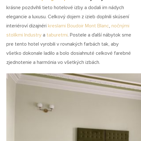
krásne pozdvihli tieto hotelové izby a dodali im nádych
elegancie a luxusu. Celkový dojem z izieb doplnili skúsení
interiéroví dizajnéri
kreslami Boudoir Mont Blanc
,
nočnými
stolíkmi Industry
a
taburetmi
. Postele a ďalší nábytok sme
pre tento hotel vyrobili v rovnakých farbách tak, aby
všetko dokonale ladilo a bolo dosiahnuté celkové farebné
zjednotenie a harmónia vo všetkých izbách.